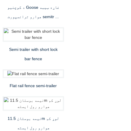
د کوچنیو Goose غاړه ټيټه
هوارو ترانسپورت semitr ...
Semi trailer with short lock
bar fence
Flat rail fence semi-trailer
نیمه بوستان 11.5m لوړ کم
هوارو رول ایسته