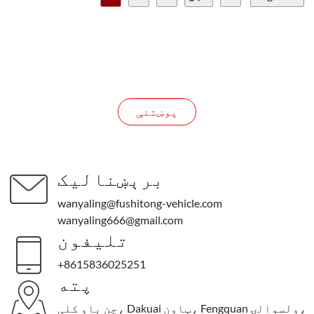
موږ سره اړیکه ونیسئ
پوښتنې
برېښنالیک
wanyaling@fushitong-vehicle.com
wanyaling666@gmail.com
تليفون
+8615836025251
پته
چن باو کلی، Dakuai ټاون، Fengquan ولسوالۍ،